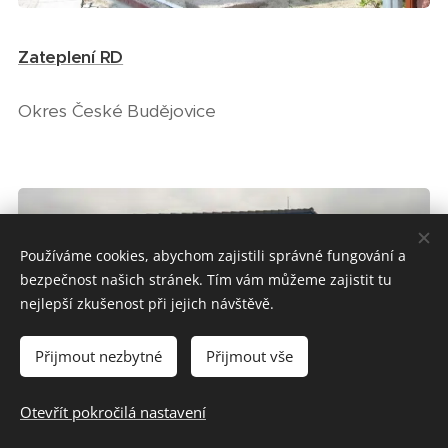
Zateplení RD
Okres České Budějovice
Používáme cookies, abychom zajistili správné fungování a
bezpečnost našich stránek. Tím vám můžeme zajistit tu
nejlepší zkušenost při jejich návštěvě.
Přijmout nezbytné
Přijmout vše
Otevřít pokročilá nastavení