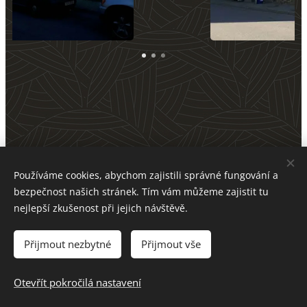
Používáme cookies, abychom zajistili správné fungování a
bezpečnost našich stránek. Tím vám můžeme zajistit tu
nejlepší zkušenost při jejich návštěvě.
Přijmout nezbytné
Architecture Project s.r.o., Nerudova 1087/40, 697 01
Přijmout vše
Kyjov, IČ: 038 43 602
Cookies
Otevřít pokročilá nastavení