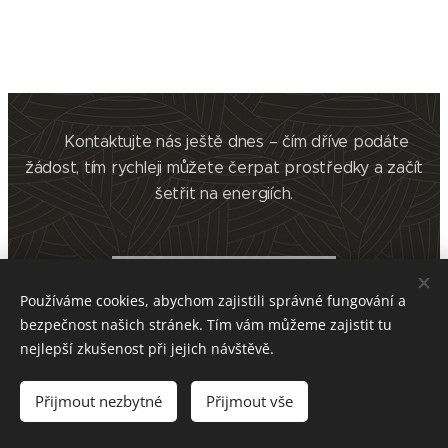
📞 Kontaktujte nás ještě dnes – čím dříve podáte
žádost, tím rychleji můžete čerpat prostředky a začít
šetřit na energiích.
KONTAKTOVAT
Používáme cookies, abychom zajistili správné fungování a
bezpečnost našich stránek. Tím vám můžeme zajistit tu
nejlepší zkušenost při jejich návštěvě.
Přijmout nezbytné
Architecture Project s.r.o., Nerudova 1087/40, 697 01
Přijmout vše
Kyjov, IČ: 038 43 602