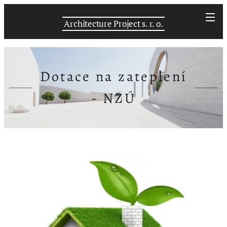
Architecture Project s. r. o.
Dotace na zateplení
- NZÚ