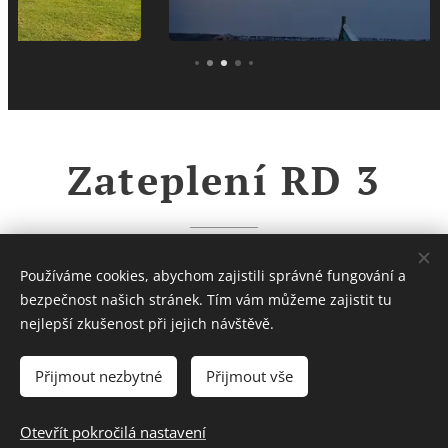
Zateplení RD 3
Vložte svůj text...
Používáme cookies, abychom zajistili správné fungování a
bezpečnost našich stránek. Tím vám můžeme zajistit tu
nejlepší zkušenost při jejich návštěvě.
Přijmout nezbytné
Přijmout vše
Architecture Project s.r.o., Nerudova 1087/40, 697 01
Kyjov, IČ: 038 43 602
Cookies
Otevřít pokročilá nastavení