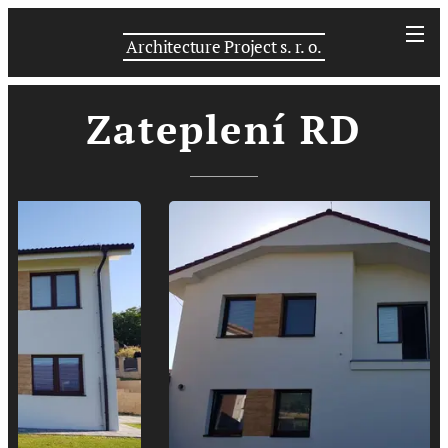
Architecture Project s. r. o.
Zateplení RD