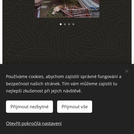
Používáme cookies, abychom zajistili správné fungování a
bezpečnost našich stránek. Tím vám můžeme zajistit tu
nejlepší zkušenost při jejich návštěvě.
Přijmout nezbytné
Architecture Project s.r.o., Nerudova 1087/40, 697 01
Přijmout vše
Kyjov, IČ: 038 43 602
Cookies
Otevřít pokročilá nastavení