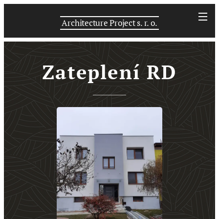
Architecture Project s. r. o.
Zateplení RD