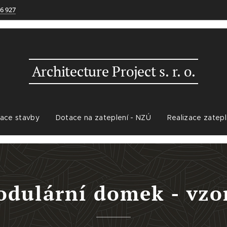
6 927
Architecture Project s. r. o.
ace stavby
Dotace na zateplení - NZÚ
Realizace zatepl
dulární domek - vzo