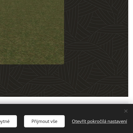
43 602
bytné
Přijmout vše
Otevřít pokročilá nastavení