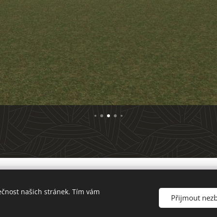
tecture Project s.r.o., Nerudova 1087/40, 697 01 Kyjov, IČ: 038 
ečnost našich stránek. Tím vám
Přijmout nez
Cookies